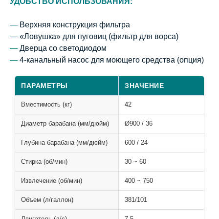
УДОБСТВО ИСПОЛЬЗОВАНИЯ:
—
Верхняя конструкция фильтра
—
«Ловушка» для пуговиц (фильтр для ворса)
—
Дверца со светодиодом
—
4-канальный насос для моющего средства (опция)
ПАРАМЕТРЫ
ЗНАЧЕНИЕ
Вместимость (кг)
42
Диаметр барабана (мм/дюйм)
Ø900 / 36
Глубина барабана (мм/дюйм)
600 / 24
Стирка (об/мин)
30 ~ 60
Извлечение (об/мин)
400 ~ 750
Объем (л/галлон)
381/101
Двигатель (л/с)
7.5