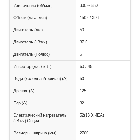
Извлечение (об/мин)
300 ~ 550
Объем (л/галлон)
1507 / 398
Двигатель (л/с)
50
Двигатель (кВт/ч)
37.5
Двигатель (Полюс)
6
Инвертор (л/с / кВт)
60 / 45
Вода (холодная/горячая) (A)
50
Дренаж (A)
125
Пар (A)
32
Электрический нагреватель
52(13 X 4EA)
(кВт/ч) Опция
Размеры, ширина (мм)
2700