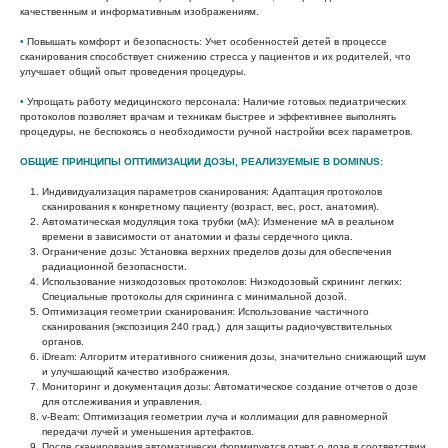
качественным и информативным изображениям.
•
Повышать комфорт и безопасность:
Учет особенностей детей в процессе
сканирования способствует снижению стресса у пациентов и их родителей, что
улучшает общий опыт проведения процедуры.
•
Упрощать работу медицинского персонала:
Наличие готовых педиатрических
протоколов позволяет врачам и техникам быстрее и эффективнее выполнять
процедуры, не беспокоясь о необходимости ручной настройки всех параметров.
ОБЩИЕ ПРИНЦИПЫ ОПТИМИЗАЦИИ ДОЗЫ, РЕАЛИЗУЕМЫЕ В DOMINUS:
Индивидуализация параметров сканирования: Адаптация протоколов
сканирования к конкретному пациенту (возраст, вес, рост, анатомия).
Автоматическая модуляция тока трубки (мА): Изменение мА в реальном
времени в зависимости от анатомии и фазы сердечного цикла.
Ограничение дозы: Установка верхних пределов дозы для обеспечения
радиационной безопасности.
Использование низкодозовых протоколов: Низкодозовый скрининг легких:
Специальные протоколы для скрининга с минимальной дозой.
Оптимизация геометрии сканирования: Использование частичного
сканирования (экспозиция 240 град.) для защиты радиочувствительных
органов.
iDream: Алгоритм итеративного снижения дозы, значительно снижающий шум
и улучшающий качество изображения.
Мониторинг и документация дозы: Автоматическое создание отчетов о дозе
для отслеживания и управления.
v-Beam: Оптимизация геометрии луча и коллимации для равномерной
передачи лучей и уменьшения артефактов.
После сканирования автоматически формируется отчет о дозе в соответствии