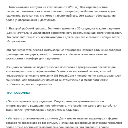
3. Максимальная нагрузка на стол пациента (250 кг):
Эта характеристика
расширяет возможности использования томографа для более широкого круга
пациентов, включая тех, кто имеет избыточный вес. Это делает оборудование
более универсальным и доступным.
4. Быстрый рабочий процесс:
Экономия времени в 35 секунд на каждом пациенте
(22%) значительно увеличивает эффективность работы медицинского учреждения.
Это позволяет сократить время ожидания для пациентов и повысить общий поток
обслуживания.
Эти преимущества делают компьютерные томографы Dominus отличным выбором
для медицинских учреждений, стремящихся обеспечить высокое качество
диагностики и комфорт для пациентов.
Специализированные педиатрические протоколы в программном обеспечении
компьютерных томографов линейки Dominus — это важный аспект, который
подчеркивает внимание компании SG HealthCare к потребностям самых маленьких
пациентов. Эти протоколы учитывают анатомические и физиологические
особенности детского организма.
ЧТО ПОЗВОЛЯЕТ:
•
Оптимизировать дозу радиации:
Педиатрические протоколы помогают
минимизировать радиационное облучение, что особенно важно для детей, чьи
ткани более чувствительны к воздействию радиации.
•
Учитывать анатомические различия:
Дети имеют отличия в размерах и форме
органов по сравнению со взрослыми, и специализированные протоколы позволяют
более точно настраивать параметры сканирования, что приводит к более