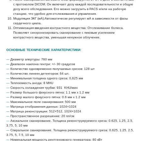
с протоколом DICOM. Он включает дозу каждой последовательности и общую
дозу всего обследования. Его можно загрузить в PACS и/или на рабочую
станцию, что удобно для отслеживания и управления.
Модуляция ЭКГ (мА):Автоматически регулирует мА в зависимости от фазы
сердечного цикла.
Оптимизация введения контрастного вещества: Отслеживание болюса.
Позволяет синхронизировать сканирование с пиковым усилением
контрастного вещества, уменьшая ненужное облучение.
ОСНОВНЫЕ ТЕХНИЧЕСКИЕ ХАРАКТЕРИСТИКИ:
—
Диаметр апертуры: 760 мм
—
Диапазон наклона гентри: +/- 30 градусов
—
Количество одновременно получаемых срезов: 128 шт
—
Количество линеек детекторов: 64 шт.
—
Минимальная толщина одного среза: 0,625 мм
—
Теплоемкость анода: 8 MHU
—
Скорость охлаждения трубки: 931 KHU/мин
—
Размер большого фокусного пятна: 1.1 мм x 1.2 мм
—
Размер малого фокусного пятна: 0.6 мм x 1.2 мм
—
Максимальное поле сканирования: 500 мм
—
Матрица отображения данных: 1024×1024
—
Матрица реконструкции: 512×512, 1024×1024
—
Пространственное разрешение: 20 пл/см
—
Аксиальное сканирование. Толщина реконструируемого среза: 0.625, 1.25, 2.5,
3.75, 5, 10 мм
—
Спиральное сканирование. Толщина реконструируемого среза: 0.625, 1.25, 2.5,
3.75, 5, 7.5, 10 мм
—
Номинальная мощность рентгеновского генератора: 80 кВт