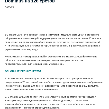
Dominus на 128 срезов
AS0008
Запросить стоимость
SG HealthCare - это крупный игрок в индустрии медицинского диагностического
оборудования, занимающий лидирующие позиции на мировом рынке. Компания
производит широкий спектр оборудования, включая рентгеновские аппараты, МРТ,
КТ и ультразвуковые системы, которые востребованы в различных медицинских
учреждениях по всему миру.
Компьютерные томографы линейки Dominus от SG HealthCare действительно
обладают впечатляющими характеристиками, которые делают их
привлекательными для медицинских учреждений.
ОСНОВНЫЕ ПРЕИМУЩЕСТВА:
1. Высокое качество изображения:
Высококонтрастное пространственное
разрешение в 20 пар линий на см обеспечивает детализированное изображение,
что критически важно для точной диагностики. Это позволяет врачам выявлять
даже самые мелкие патологии и отклонения.
2. Большой диаметр гентри (760 мм):
Увеличенный диаметр гентри создает
комфортные условия для пациентов, особенно для тех, кто испытывает
клаустрофобию или имеет большие размеры. Это также облегчает процесс
сканирования и снижает стресс для пациента.