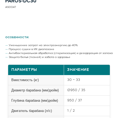
PAROS-DC30
AS0047
Запросить стоимость
ОСОБЕННОСТИ:
—
Уменьшение затрат на электроэнергию до 40%
—
Процесс сушки в ИК диапазоне
—
Антибактериальная обработка (стерилизация) и дезодорация от запаха
—
Защита белья (тканей) и забота о здоровье
ПАРАМЕТРЫ
ЗНАЧЕНИЕ
Вместимость (кг)
30 ~ 33
Диаметр барабана (мм/дюйм)
Ø950 / 35
Глубина барабана (мм/дюйм)
950 / 37
Двигатель барабана (л/с)
1 / 2