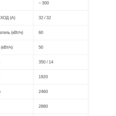
~ 300
ХОД (А)
32 / 32
тель (кВт/ч)
60
(кВт/ч)
50
)
350 / 14
)
1920
)
2460
2880