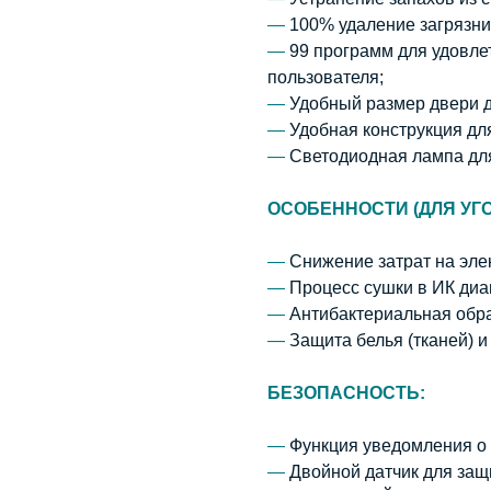
—
100% удаление загрязни
—
99 программ для удовле
пользователя;
—
Удобный размер двери д
—
Удобная конструкция для
—
Светодиодная лампа для
ОСОБЕННОСТИ (ДЛЯ УГ
—
Снижение затрат на эле
—
Процесс сушки в ИК диа
—
Антибактериальная обра
—
Защита белья (тканей) и
БЕЗОПАСНОСТЬ:
—
Функция уведомления о
—
Двойной датчик для защ