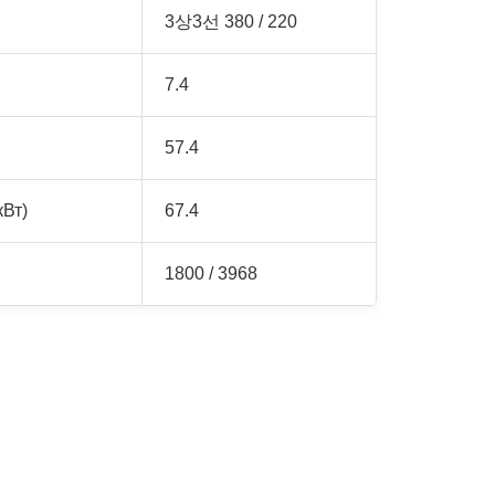
3상3선 380 / 220
7.4
57.4
кВт)
67.4
1800 / 3968