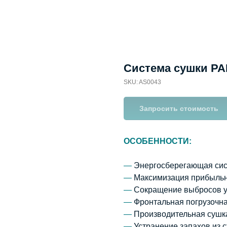
Система сушки P
SKU:
AS0043
Запросить стоимость
ОСОБЕННОСТИ:
—
Энергосберегающая сис
—
Максимизация прибыльно
—
Сокращение выбросов уг
—
Фронтальная погрузочна
—
Производительная сушка 
—
Устранение запахов из 