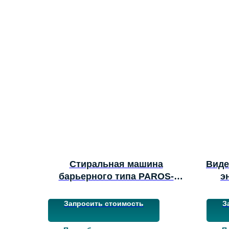
Стиральная машина
Виде
барьерного типа PAROS-
э
WP30
Запросить стоимость
З