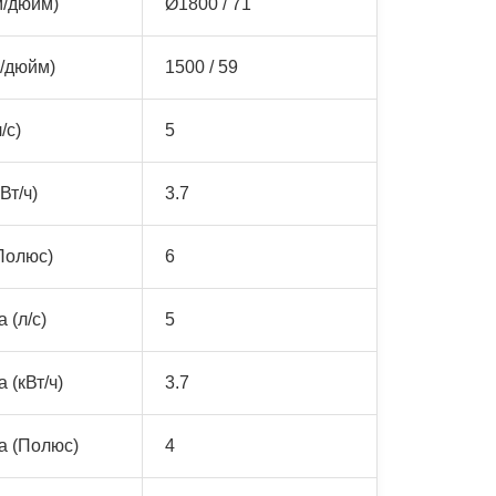
м/дюйм)
Ø1800 / 71
/дюйм)
1500 / 59
/с)
5
Вт/ч)
3.7
Полюс)
6
 (л/с)
5
 (кВт/ч)
3.7
а (Полюс)
4