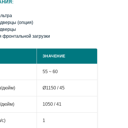
АНИЯ:
ильтра
дверцы (опция)
 дверцы
я фронтальной загрузки
ЗНАЧЕНИЕ
55 ~ 60
м/дюйм)
Ø1150 / 45
/дюйм)
1050 / 41
/с)
1