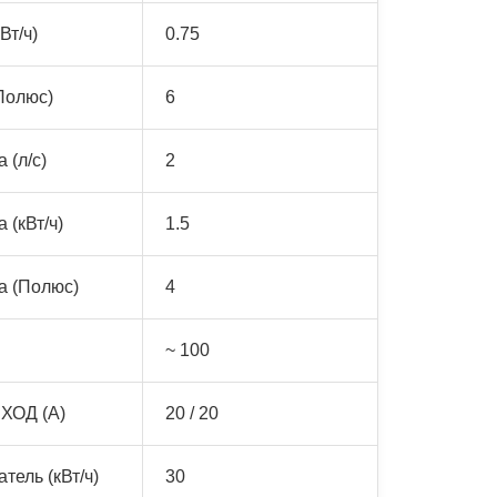
Вт/ч)
0.75
Полюс)
6
 (л/с)
2
 (кВт/ч)
1.5
а (Полюс)
4
~ 100
ХОД (А)
20 / 20
тель (кВт/ч)
30