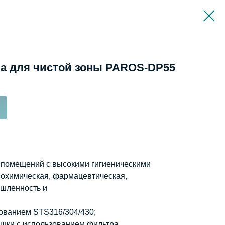
а для чистой зоны PAROS-DP55
помещений с высокими гигиеническими
биохимическая, фармацевтическая,
шленность и
ованием STS316/304/430;
ушки с использованием фильтра