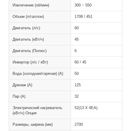
Извлечение (об/мин)
300 ~ 550
Объем (л/галлон)
1708 / 451
Двигатель (л/с)
60
Двигатель (кВт/ч)
45
Двигатель (Полюс)
6
Инвертор (л/с / кВт)
60 / 45
Вода (холодная/горячая) (A)
50
Дренаж (A)
125
Пар (A)
32
Электрический нагреватель
52(13 X 4EA)
(кВт/ч) Опция
Размеры, ширина (мм)
2700