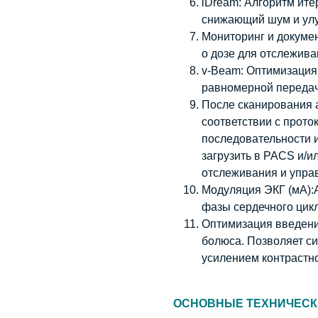
iDream: Алгоритм ите
снижающий шум и ул
Мониторинг и докумен
о дозе для отслежива
v-Beam: Оптимизация
равномерной передач
После сканирования а
соответствии с прото
последовательности 
загрузить в PACS и/и
отслеживания и упра
Модуляция ЭКГ (мА):А
фазы сердечного цикл
Оптимизация введени
болюса. Позволяет с
усилением контрастн
ОСНОВНЫЕ ТЕХНИЧЕСК