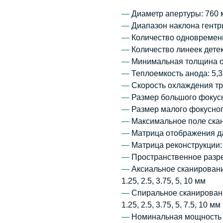
—
Диаметр апертуры: 760 
—
Диапазон наклона гентри:
—
Количество одновременн
—
Количество линеек детек
—
Минимальная толщина од
—
Теплоемкость анода: 5,
—
Скорость охлаждения тр
—
Размер большого фокусно
—
Размер малого фокусного
—
Максимальное поле скан
—
Матрица отображения д
—
Матрица реконструкции:
—
Пространственное разре
—
Аксиальное сканирование
1.25, 2.5, 3.75, 5, 10 мм
—
Спиральное сканировани
1.25, 2.5, 3.75, 5, 7.5, 10 мм
—
Номинальная мощность р