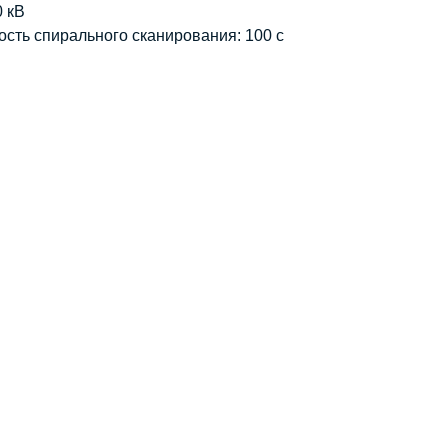
0 кВ
сть спирального сканирования: 100 с